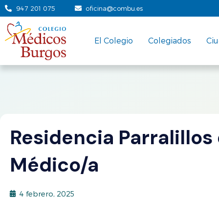
947 201 075
oficina@combu.es
El Colegio
Colegiados
Ci
Residencia Parralillos
Médico/a
4 febrero, 2025