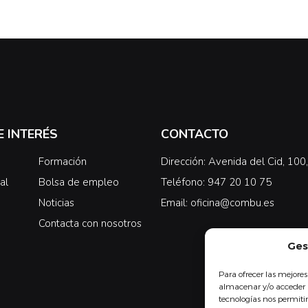
E INTERÉS
CONTACTO
Formación
Dirección: Avenida del Cid, 10
al
Bolsa de empleo
Teléfono: 947 20 10 75
Noticias
Email: oficina@combu.es
Contacta con nosotros
Ges
Para ofrecer las mejores
almacenar y/o acceder a
tecnologías nos permit