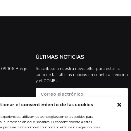
ÚLTIMAS NOTICIAS
0, 09006 Burgos
Suscríbete a nuestra newsletter para estar al
tanto de las últimas noticias en cuanto a medicina
y el COMBU
tionar el consentimiento de las cookies
Acepto la
política de privacidad
 experiencias, utilizamos tecnologías como las cookies para
Suscribirse
 la información del dispositivo. El consentimiento a estas
irá procesar datos como el comportamiento de navegación o las