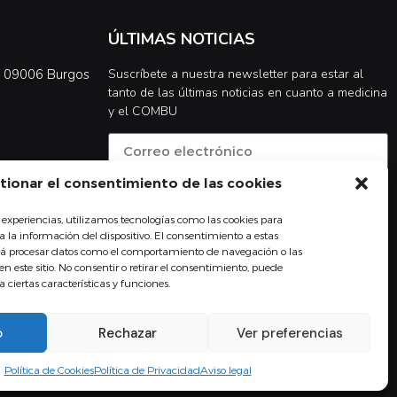
ÚLTIMAS NOTICIAS
0, 09006 Burgos
Suscríbete a nuestra newsletter para estar al
tanto de las últimas noticias en cuanto a medicina
y el COMBU
tionar el consentimiento de las cookies
Acepto la
política de privacidad
 experiencias, utilizamos tecnologías como las cookies para
Suscribirse
 la información del dispositivo. El consentimiento a estas
irá procesar datos como el comportamiento de navegación o las
en este sitio. No consentir o retirar el consentimiento, puede
ciertas características y funciones.
o
Rechazar
Ver preferencias
Diseño web Difadi.com
Política de Cookies
Política de Privacidad
Aviso legal