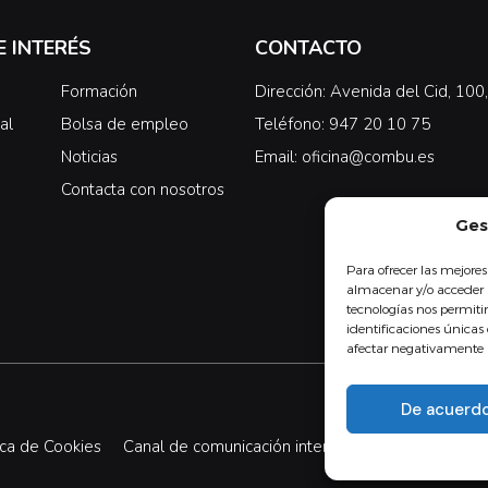
E INTERÉS
CONTACTO
Formación
Dirección: Avenida del Cid, 10
al
Bolsa de empleo
Teléfono: 947 20 10 75
Noticias
Email: oficina@combu.es
Contacta con nosotros
Ges
Para ofrecer las mejores
almacenar y/o acceder a
tecnologías nos permit
identificaciones únicas 
afectar negativamente a 
De acuerd
ica de Cookies
Canal de comunicación interna