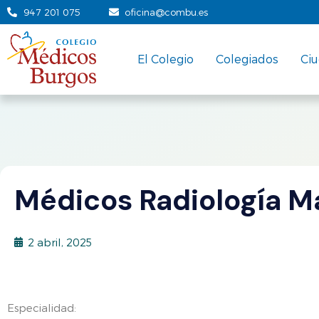
947 201 075
oficina@combu.es
El Colegio
Colegiados
Ci
Médicos Radiología M
2 abril, 2025
Especialidad: