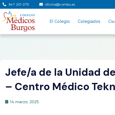
947 201 075
oficina@combu.es
El Colegio
Colegiados
Ci
Jefe/a de la Unidad d
– Centro Médico Tek
14 marzo, 2025