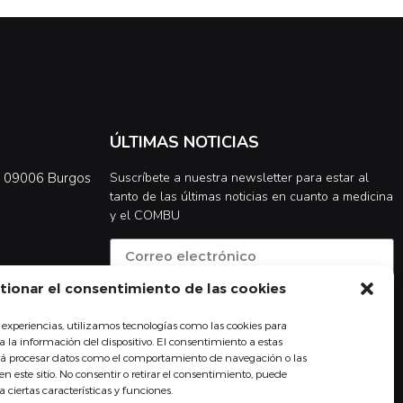
ÚLTIMAS NOTICIAS
0, 09006 Burgos
Suscríbete a nuestra newsletter para estar al
tanto de las últimas noticias en cuanto a medicina
y el COMBU
tionar el consentimiento de las cookies
Acepto la
política de privacidad
 experiencias, utilizamos tecnologías como las cookies para
Suscribirse
 la información del dispositivo. El consentimiento a estas
irá procesar datos como el comportamiento de navegación o las
en este sitio. No consentir o retirar el consentimiento, puede
ciertas características y funciones.