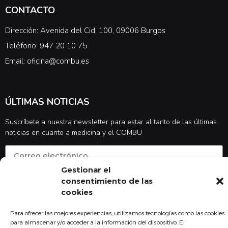
CONTACTO
Dirección: Avenida del Cid, 100, 09006 Burgos
Teléfono: 947 20 10 75
Email: oficina@combu.es
ÚLTIMAS NOTICIAS
Suscríbete a nuestra newsletter para estar al tanto de las últimas
noticias en cuanto a medicina y el COMBU
Gestionar el
Acepto la
política de privacidad
consentimiento de las
cookies
Suscribirse
Para ofrecer las mejores experiencias, utilizamos tecnologías como las cookies
para almacenar y/o acceder a la información del dispositivo. El