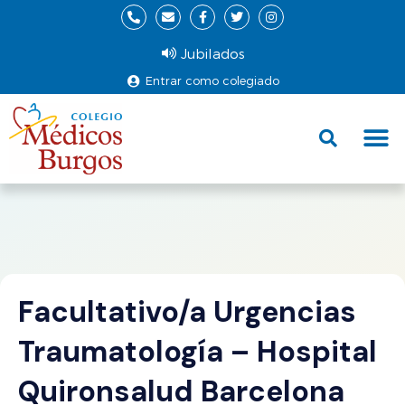
Jubilados
Entrar como colegiado
Fund
Ce
Facultativo/a Urgencias
Traumatología – Hospital
Quironsalud Barcelona