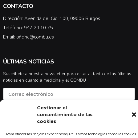
CONTACTO
Dirección: Avenida del Cid, 100, 09006 Burgos
Teléfono: 947 20 10 75
Email: oficina@combu.es
ÚLTIMAS NOTICIAS
Suscríbete a nuestra newsletter para estar al tanto de las últimas
noticias en cuanto a medicina y el COMBU
Gestionar el
Acepto la
política de privacidad
consentimiento de las
Suscribirse
cookies
Para ofrecer las mejores experiencias, utilizamos tecnologías como las cookies