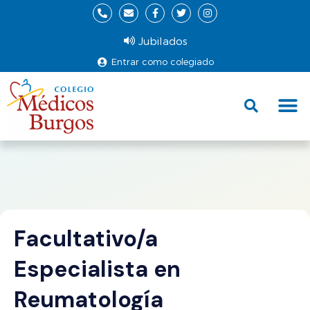
Jubilados
Entrar como colegiado
Fund
Ce
Facultativo/a
Especialista en
Reumatología