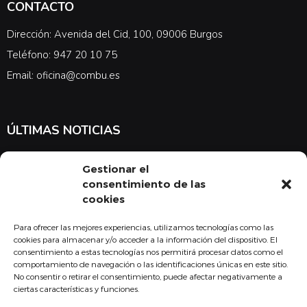
CONTACTO
Dirección: Avenida del Cid, 100, 09006 Burgos
Teléfono: 947 20 10 75
Email: oficina@combu.es
ÚLTIMAS NOTICIAS
Suscríbete a nuestra newsletter para estar al tanto de las últimas
Gestionar el
noticias en cuanto a medicina y el COMBU
consentimiento de las
cookies
Para ofrecer las mejores experiencias, utilizamos tecnologías como las
Acepto la
política de privacidad
cookies para almacenar y/o acceder a la información del dispositivo. El
consentimiento a estas tecnologías nos permitirá procesar datos como el
Suscribirse
comportamiento de navegación o las identificaciones únicas en este sitio.
No consentir o retirar el consentimiento, puede afectar negativamente a
ciertas características y funciones.