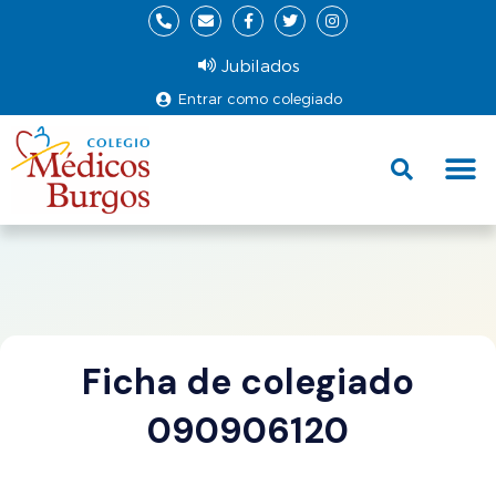
Jubilados
Entrar como colegiado
Fund
Ce
Ficha de colegiado
090906120