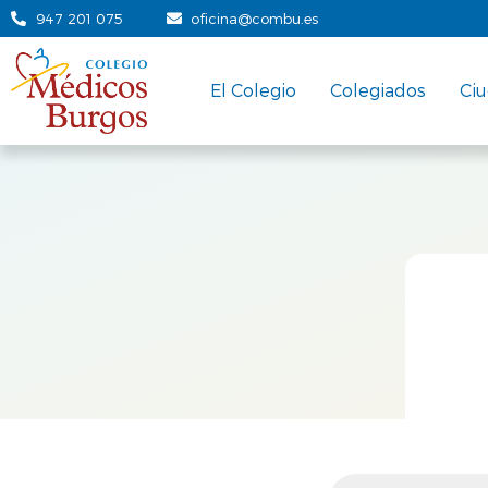
947 201 075
oficina@combu.es
El Colegio
Colegiados
Ci