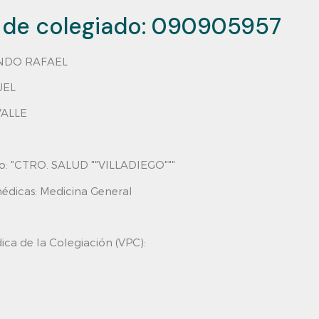
de colegiado:
090905957
DO RAFAEL
EL
VALLE
o:
"CTRO. SALUD ""VILLADIEGO"""
édicas: Medicina General
ica de la Colegiación (VPC):