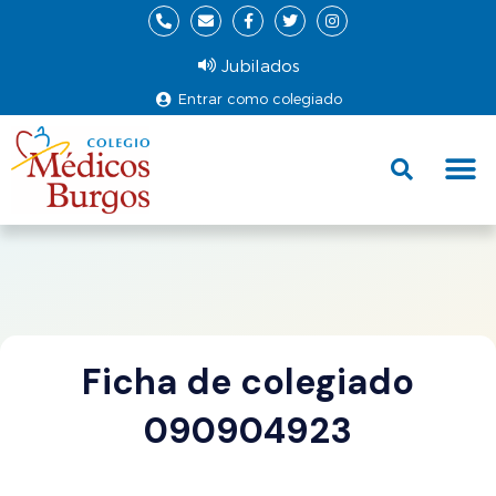
Jubilados
Entrar como colegiado
Fund
Ce
Ficha de colegiado
090904923