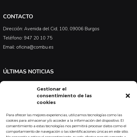
CONTACTO
Dirección: Avenida del Cid, 100, 09006 Burgos
Teléfono: 947 20 10 75
Email: oficina@combu.es
ÚLTIMAS NOTICIAS
Suscríbete a nuestra newsletter para estar al tanto de las últimas
Gestionar el
noticias en cuanto a medicina y el COMBU
consentimiento de las
cookies
Para ofrecer las mejores experiencias, utilizamos tecnologías como las
Acepto la
política de privacidad
cookies para almacenar y/o acceder a la información del dispositivo. El
consentimiento a estas tecnologías nos permitirá procesar datos como el
Suscribirse
comportamiento de navegación o las identificaciones únicas en este sitio.
No consentir o retirar el consentimiento, puede afectar negativamente a