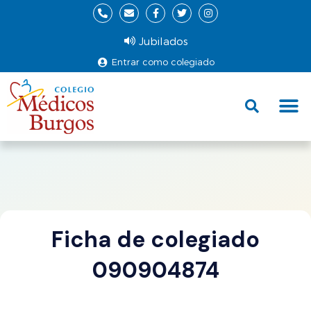
Jubilados
Entrar como colegiado
Fund
Ce
Ficha de colegiado
090904874