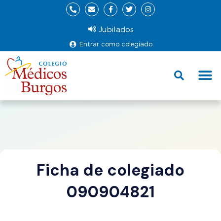
Jubilados
Entrar como colegiado
Fund
Ce
Ficha de colegiado
090904821