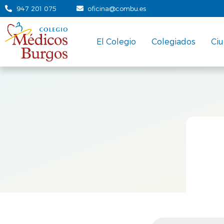
947 201 075
oficina@combu.es
El Colegio
Colegiados
Ci