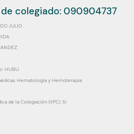
de colegiado:
090904737
DO JULIO
IDA
NANDEZ
o:
HUBU
médicas: Hematología y Hemoterapia
dica de la Colegiación (VPC):
Sí