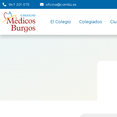
947 201 075
oficina@combu.es
El Colegio
Colegiados
Ci