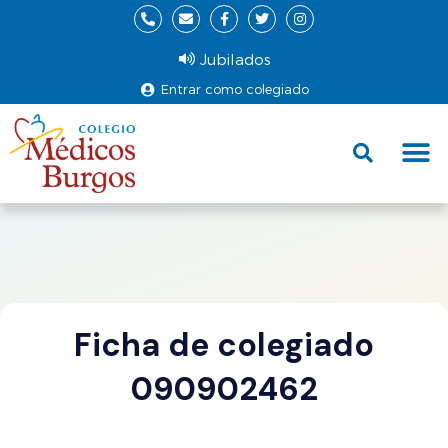
Jubilados
Entrar como colegiado
Fund
Ce
Ficha de colegiado
090902462