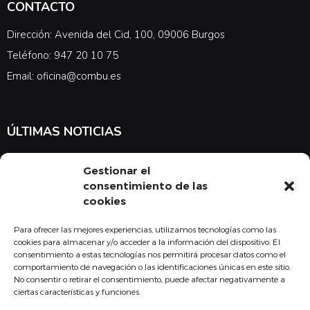
CONTACTO
Dirección: Avenida del Cid, 100, 09006 Burgos
Teléfono: 947 20 10 75
Email: oficina@combu.es
ÚLTIMAS NOTICIAS
Suscríbete a nuestra newsletter para estar al tanto de las últimas
Gestionar el
noticias en cuanto a medicina y el COMBU
consentimiento de las
cookies
Para ofrecer las mejores experiencias, utilizamos tecnologías como las
Acepto la
política de privacidad
cookies para almacenar y/o acceder a la información del dispositivo. El
consentimiento a estas tecnologías nos permitirá procesar datos como el
Suscribirse
comportamiento de navegación o las identificaciones únicas en este sitio.
No consentir o retirar el consentimiento, puede afectar negativamente a
ciertas características y funciones.