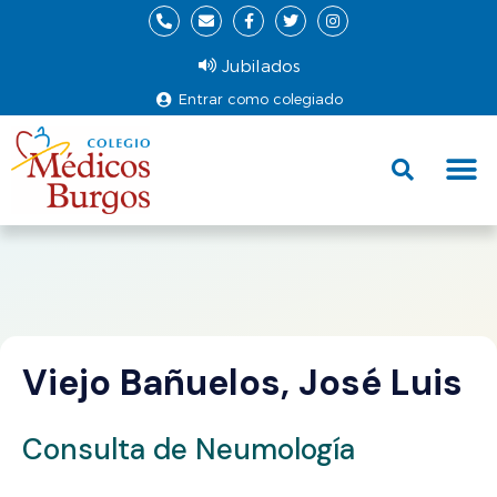
Jubilados
Entrar como colegiado
Fund
Ce
Viejo Bañuelos, José Luis
Consulta de Neumología