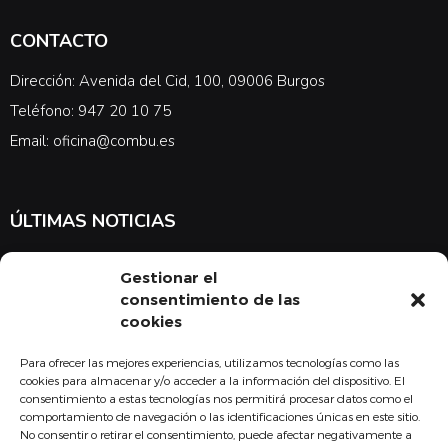
CONTACTO
Dirección: Avenida del Cid, 100, 09006 Burgos
Teléfono: 947 20 10 75
Email: oficina@combu.es
ÚLTIMAS NOTICIAS
Suscríbete a nuestra newsletter para estar al tanto de las últimas
Gestionar el
noticias en cuanto a medicina y el COMBU
consentimiento de las
cookies
Para ofrecer las mejores experiencias, utilizamos tecnologías como las
Acepto la
política de privacidad
cookies para almacenar y/o acceder a la información del dispositivo. El
consentimiento a estas tecnologías nos permitirá procesar datos como el
Suscribirse
comportamiento de navegación o las identificaciones únicas en este sitio.
No consentir o retirar el consentimiento, puede afectar negativamente a