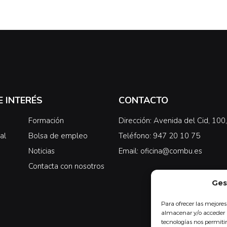
E INTERÉS
CONTACTO
Formación
Dirección: Avenida del Cid, 10
al
Bolsa de empleo
Teléfono: 947 20 10 75
Noticias
Email: oficina@combu.es
Contacta con nosotros
Ges
Para ofrecer las mejores
almacenar y/o acceder a
tecnologías nos permit