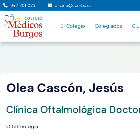
947 201 075
oficina@combu.es
El Colegio
Colegiados
Ci
Olea Cascón, Jesús
Clínica Oftalmológica Docto
Oftalmología