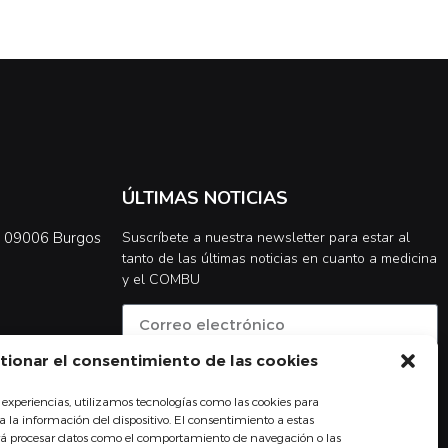
ÚLTIMAS NOTICIAS
0, 09006 Burgos
Suscríbete a nuestra newsletter para estar al
tanto de las últimas noticias en cuanto a medicina
y el COMBU
tionar el consentimiento de las cookies
Acepto la
política de privacidad
 experiencias, utilizamos tecnologías como las cookies para
Suscribirse
 la información del dispositivo. El consentimiento a estas
irá procesar datos como el comportamiento de navegación o las