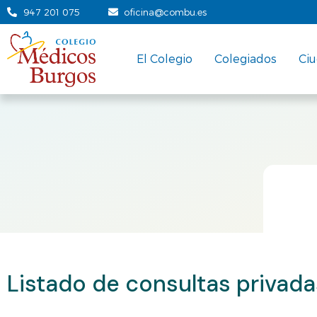
947 201 075
oficina@combu.es
El Colegio
Colegiados
Ci
Listado de consultas privada