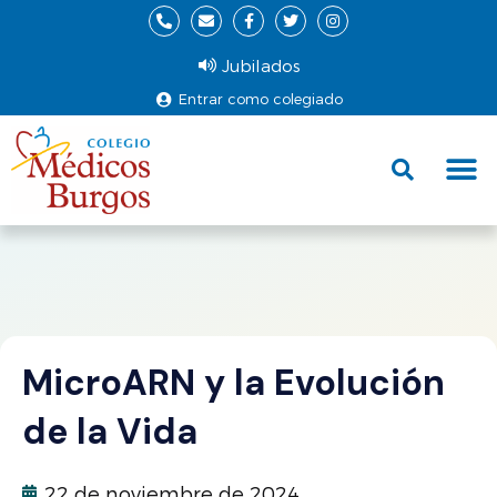
Jubilados
Entrar como colegiado
Fund
Ce
MicroARN y la Evolución
de la Vida
22 de noviembre de 2024